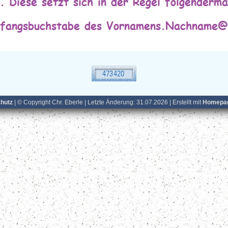
hutz
| © Copyright Chr. Eberle | Letzte Änderung: 31.07.2026 | Erstellt mit
Homepag