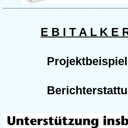
E B I T A L K E R
Projektbeispi
Berichterstattu