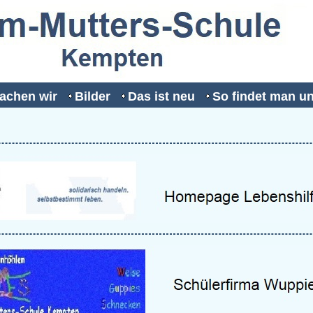
achen wir
Bilder
Das ist neu
So findet man u